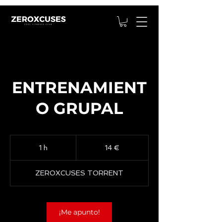
ENTRENAMIENT
O GRUPAL
14
euros
1 h
1
14 €
ZEROXCUSES TORRENT
¡Me apunto!