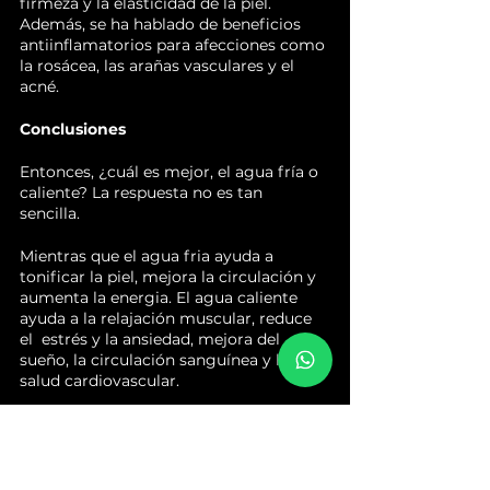
firmeza y la elasticidad de la piel. 
Además, se ha hablado de beneficios 
antiinflamatorios para afecciones como 
la rosácea, las arañas vasculares y el 
acné.
Conclusiones
Entonces, ¿cuál es mejor, el agua fría o 
caliente? La respuesta no es tan 
sencilla. 
Mientras que el agua fria ayuda a 
tonificar la piel, mejora la circulación y 
aumenta la energia. El agua caliente 
ayuda a la relajación muscular, reduce 
el  estrés y la ansiedad, mejora del 
sueño, la circulación sanguínea y la 
salud cardiovascular.
Ambos extremos, los baños de agua 
helada y las saunas, son parte de las 
rutinas de recuperación de atletas de 
élite. Sin embargo, para la persona 