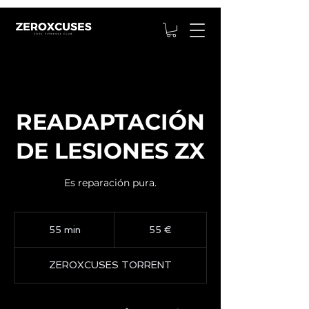
READAPTACIÓN
DE LESIONES ZX
Es reparación pura.
55
euros
55 min
5
55 €
5
ZEROXCUSES TORRENT
m
i
n